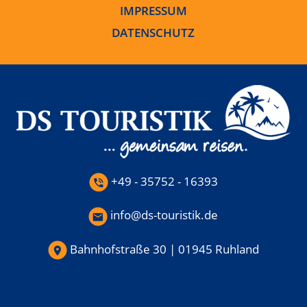
IMPRESSUM
DATENSCHUTZ
+49 - 35752 - 16393
info@ds-touristik.de
Bahnhofstraße 30 | 01945 Ruhland